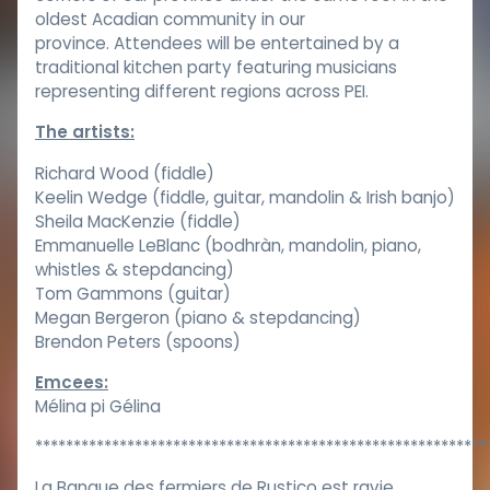
oldest Acadian community in our
province. Attendees will be entertained by a
traditional kitchen party featuring musicians
representing different regions across PEI.
The artists:
Richard Wood (fiddle)
Keelin Wedge (fiddle, guitar, mandolin & Irish banjo)
Sheila MacKenzie (fiddle)
Emmanuelle LeBlanc (bodhràn, mandolin, piano,
whistles & stepdancing)
Tom Gammons (guitar)
Megan Bergeron (piano & stepdancing)
Brendon Peters (spoons)
Emcees:
Mélina pi Gélina
***********************************************************
La Banque des fermiers de Rustico est ravie