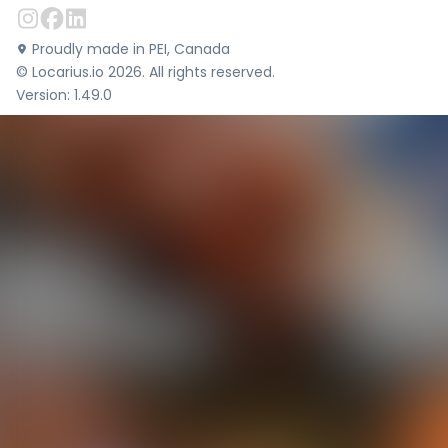
Proudly made in PEI, Canada
©
Locarius.io
2026
. All rights reserved.
Version:
1.49.0